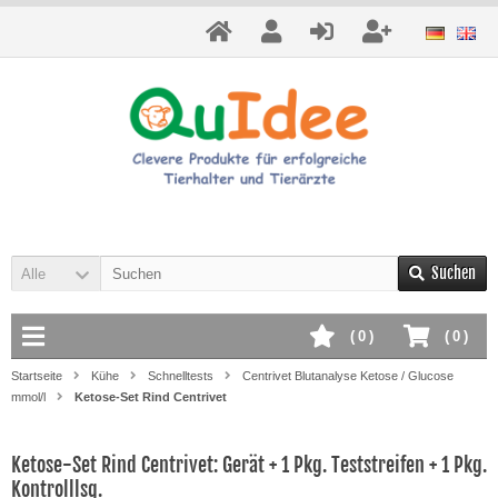
Suchen
Alle
(
0
)
(
0
)
Startseite
Kühe
Schnelltests
Centrivet Blutanalyse Ketose / Glucose
mmol/l
Ketose-Set Rind Centrivet
Ketose-Set Rind Centrivet: Gerät + 1 Pkg. Teststreifen + 1 Pkg.
Kontrolllsg.