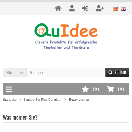
Suchen
Alle
(
0
)
(
0
)
Startseite
Ketose-Set Rind Centrivet
Rezensionen
Was meinen Sie?