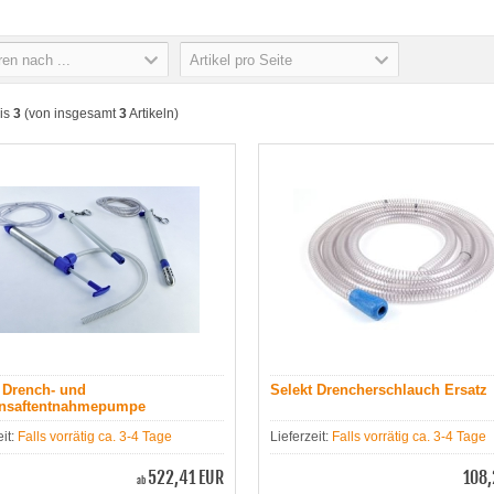
ren nach ...
Artikel pro Seite
is
3
(von insgesamt
3
Artikeln)
 Drench- und
Selekt Drencherschlauch Ersatz
nsaftentnahmepumpe
eit:
Falls vorrätig ca. 3-4 Tage
Lieferzeit:
Falls vorrätig ca. 3-4 Tage
522,41 EUR
108,
ab