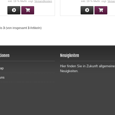
inkl. 19 % MwSt. zzgl.
Versandkosten
inkl. 19 % MwSt. zzgl.
Versa
is
3
(von insgesamt
3
Artikeln)
tionen
Neuigkeiten
Hier finden Sie in Zukunft allgemeine
map
Neuigkeiten.
uns