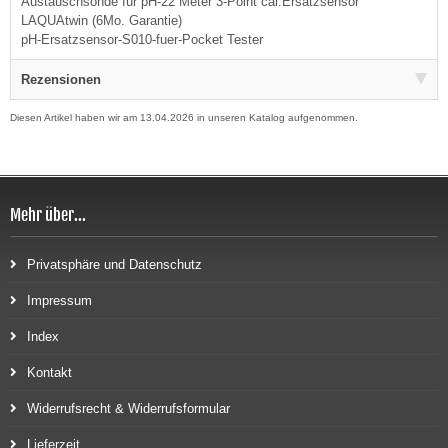
Austauschsonde für pH-22 Meter 3-Point cal.Ersatzsensor
LAQUAtwin (6Mo. Garantie)
pH-Ersatzsensor-S010-fuer-Pocket Tester
Rezensionen
Diesen Artikel haben wir am 13.04.2026 in unseren Katalog aufgenommen.
Mehr über...
Privatsphäre und Datenschutz
Impressum
Index
Kontakt
Widerrufsrecht & Widerrufsformular
Lieferzeit