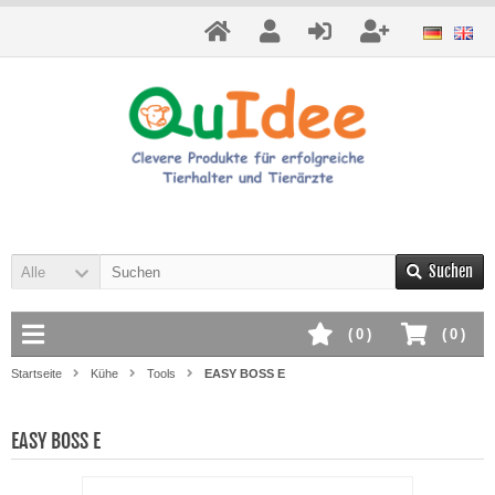
Suchen
Alle
(
0
)
(
0
)
Startseite
Kühe
Tools
EASY BOSS E
EASY BOSS E