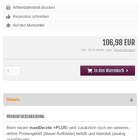
Artikeldatenblatt drucken
Rezension schreiben
106,98 EUR
inkl. 19 % MwSt. zzgl.
Versandkosten
In den Warenkorb
Details
PRODUKTBESCHREIBUNG
Beim neuen
mastDecide +PLUS
! wird zusätzlich noch ein weiteres,
drittes Probengefäß (blauer Aufkleber) befüllt und bebrütet (analog
mastDecide).