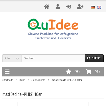
Suchen
Alle
(
0
)
(
0
)
Startseite
Kühe
Schnelltests
mastDecide +PLUS! 10er
mastDecide +PLUS! 10er