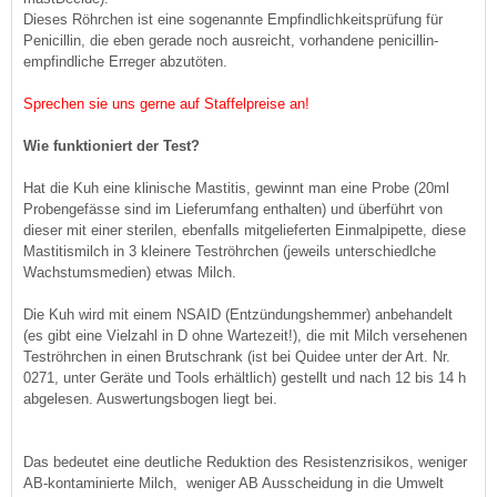
Dieses Röhrchen ist eine sogenannte Empfindlichkeitsprüfung für
Penicillin, die eben gerade noch ausreicht, vorhandene penicillin-
empfindliche Erreger abzutöten.
Sprechen sie uns gerne auf Staffelpreise an!
Wie funktioniert der Test?
Hat die Kuh eine klinische Mastitis, gewinnt man eine Probe (20ml
Probengefässe sind im Lieferumfang enthalten) und überführt von
dieser mit einer sterilen, ebenfalls mitgelieferten Einmalpipette, diese
Mastitismilch in 3 kleinere Teströhrchen (jeweils unterschiedlche
Wachstumsmedien) etwas Milch.
Die Kuh wird mit einem NSAID (Entzündungshemmer) anbehandelt
(es gibt eine Vielzahl in D ohne Wartezeit!), die mit Milch versehenen
Teströhrchen in einen Brutschrank (ist bei Quidee unter der Art. Nr.
0271, unter Geräte und Tools erhältlich) gestellt und nach 12 bis 14 h
abgelesen. Auswertungsbogen liegt bei.
Das bedeutet eine deutliche Reduktion des Resistenzrisikos, weniger
AB-kontaminierte Milch, weniger AB Ausscheidung in die Umwelt