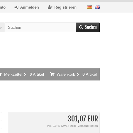
nto
Anmelden
Registrieren
Suchen
Merkzettel
0
Artikel
Warenkorb
0
Artikel
301,07 EUR
inkl. 19 % MwSt. zzgl.
Versandkosten