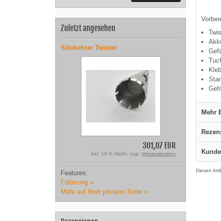
Vorber
Zuletzt angesehen
Twis
Akk
Silobohrer Twister
Gefä
Tuch
Kle
Sta
Gefr
Mehr B
Rezen
301,07 EUR
Kunde
inkl. 19 % MwSt. zzgl.
Versandkosten
Diesen Art
Features:
Fütterung »
Mehr auf Ihrer privaten Seite »