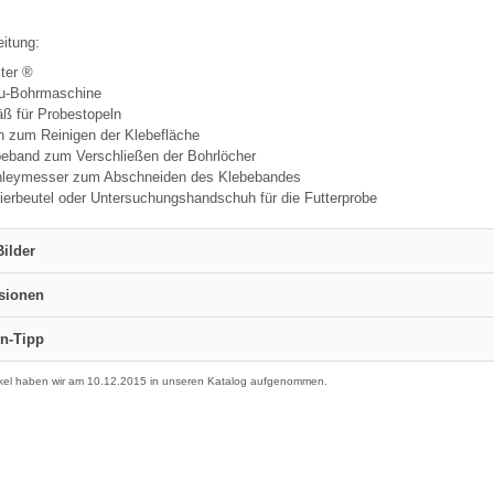
eitung:
ter ®
u-Bohrmaschine
ß für Probestopeln
 zum Reinigen der Klebefläche
beband zum Verschließen der Bohrlöcher
nleymesser zum Abschneiden des Klebebandes
ierbeutel oder Untersuchungshandschuh für die Futterprobe
ilder
sionen
n-Tipp
ikel haben wir am 10.12.2015 in unseren Katalog aufgenommen.