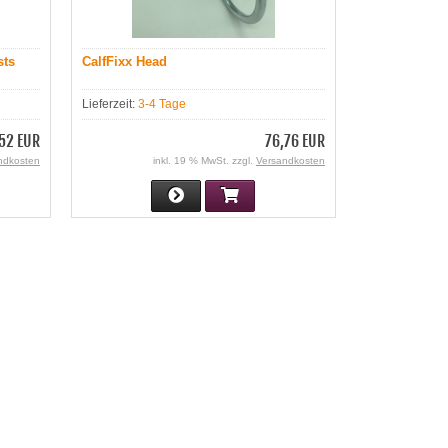
sts
CalfFixx Head
Lieferzeit:
3-4 Tage
52 EUR
76,76 EUR
ndkosten
inkl. 19 % MwSt. zzgl.
Versandkosten