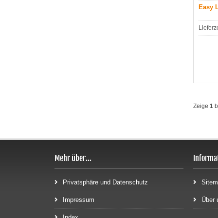
Easy L
Lieferz
Zeige
1
b
Mehr über...
Informa
Privatsphäre und Datenschutz
Site
Impressum
Über 
Index