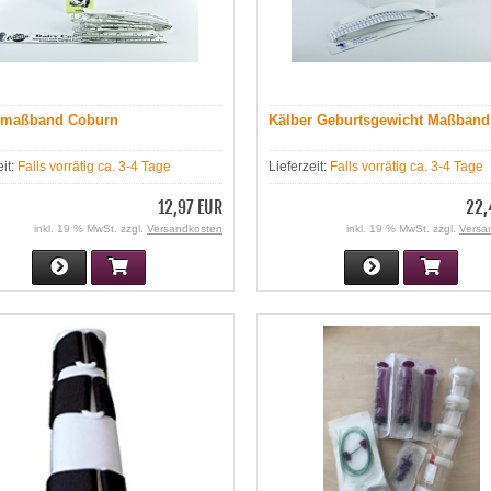
rmaßband Coburn
Kälber Geburtsgewicht Maßband
eit:
Falls vorrätig ca. 3-4 Tage
Lieferzeit:
Falls vorrätig ca. 3-4 Tage
12,97 EUR
22,
inkl. 19 % MwSt. zzgl.
Versandkosten
inkl. 19 % MwSt. zzgl.
Versa