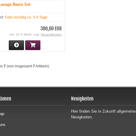
avage Basis Set
eit:
Falls vorrätig ca. 3-4 Tage
380,80 EUR
inkl. 19 % MwSt. zzgl.
Versandkosten
is
7
(von insgesamt
7
Artikeln)
tionen
Neuigkeiten
Hier finden Sie in Zukunft allgemeine
map
Neuigkeiten.
uns