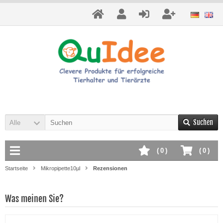
Suchen
Alle
(
0
)
(
0
)
Startseite
Mikropipette10µl
Rezensionen
Was meinen Sie?