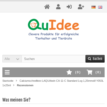
Suchen
Alle
(
0
)
(
0
)
Startseite
Calciumschnelltest LAQUAtwin CA-11-C Standard Lsg 1,25mmol/l Y053L
1x25ml
Rezensionen
Was meinen Sie?