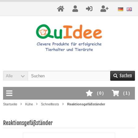
Suchen
Alle
(
0
)
(
1
)
Startseite
Kühe
Schnelltests
Reaktionsgefäßständer
Reaktionsgefäßständer