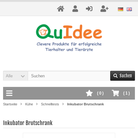
Suchen
Alle
(
0
)
(
1
)
Startseite
Kühe
Schnelltests
Inkubator Brutschrank
Inkubator Brutschrank