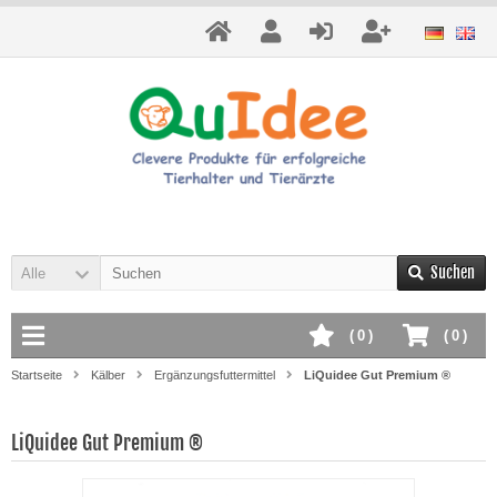
Suchen
Alle
(
0
)
(
0
)
Startseite
Kälber
Ergänzungsfuttermittel
LiQuidee Gut Premium ®
LiQuidee Gut Premium ®