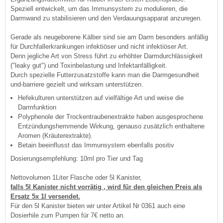
Speziell entwickelt, um das Immunsystem zu modulieren, die
Darmwand zu stabilisieren und den Verdauungsapparat anzuregen.
Gerade als neugeborene Kälber sind sie am Darm besonders anfällig
für Durchfallerkrankungen infektiöser und nicht infektiöser Art.
Denn jegliche Art von Stress führt zu erhöhter Darmdurchlässigkeit
("leaky gut") und Toxinbelastung und Infektanfälligkeit.
Durch spezielle Futterzusatzstoffe kann man die Darmgesundheit
und-barriere gezielt und wirksam unterstützen.
Hefekulturen unterstützen auf vielfältige Art und weise die
Darmfunktion
Polyphenole der Trockentraubenextrakte haben ausgesprochene
Entzündungshemmende Wirkung, genauso zusätzlich enthaltene
Aromen (Kräuterextrakte).
Betain beeinflusst das Immunsystem ebenfalls positiv
Dosierungsempfehlung: 10ml pro Tier und Tag
Nettovolumen 1Liter Flasche oder 5l Kanister,
falls 5l Kanister nicht vorrätig , wird für den gleichen Preis als
Ersatz 5x 1l versendet.
Für den 5l Kanister bieten wir unter Artikel Nr 0361 auch eine
Dosierhile zum Pumpen für 7€ netto an.