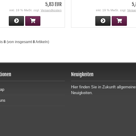
5,83 EUR
5,
inkl. 19 % MwSt. zzgl.
Versandkosten
inkl. 19 % MwSt. zzgl.
Versa
is
8
(von insgesamt
8
Artikeln)
tionen
Neuigkeiten
Hier finden Sie in Zukunft allgemeine
map
Neuigkeiten.
uns