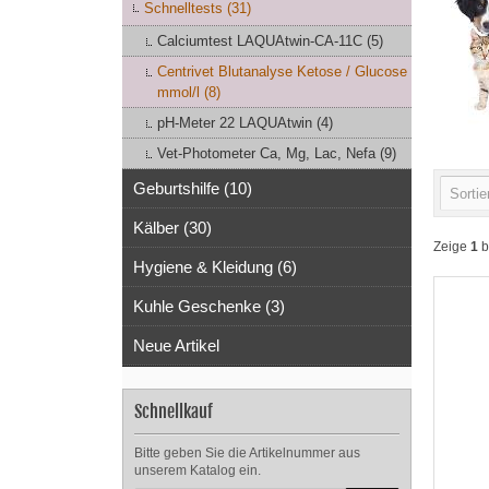
Schnelltests (31)
Calciumtest LAQUAtwin-CA-11C (5)
Centrivet Blutanalyse Ketose / Glucose
mmol/l (8)
pH-Meter 22 LAQUAtwin (4)
Vet-Photometer Ca, Mg, Lac, Nefa (9)
Geburtshilfe (10)
Sortie
Kälber (30)
Zeige
1
b
Hygiene & Kleidung (6)
Kuhle Geschenke (3)
Neue Artikel
Schnellkauf
Bitte geben Sie die Artikelnummer aus
unserem Katalog ein.