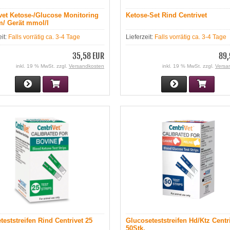
vet Ketose-/Glucose Monitoring
Ketose-Set Rind Centrivet
m/ Gerät mmol/l
eit:
Falls vorrätig ca. 3-4 Tage
Lieferzeit:
Falls vorrätig ca. 3-4 Tage
35,58 EUR
89,
inkl. 19 % MwSt. zzgl.
Versandkosten
inkl. 19 % MwSt. zzgl.
Versa
teststreifen Rind Centrivet 25
Glucoseteststreifen Hd/Ktz Centr
50Stk.